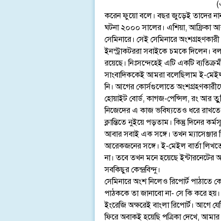
(
করেন ফুয়ো বলে। বছর জুড়েই তাদের নানা ব
ঘটনা ২০০০ সালের। এশিয়া, আফ্রিকা আর 
সেমিনারে। সেই সেমিনারে অংশগ্রহণকারী
ইনস্ট্রাকটররা সবাইকে চমকে দিলেন। বল
রয়েছে। নিঃসন্দেহেই এটি একটি ব্যতিক্র
সাংবাদিককেই আমরা বলেছিলাম ই-মেইল
নি। আগের কোর্সগুলোতে অংশগ্রহণকারীদ
হোয়াইট বোর্ড, কাগজ-পেন্সিল, রং আর তুু
নিজেদের এ কাজ ভবিষ্যতেও ধরে রাখতে দে
ক্লান্তিতে নুইয়ে পড়তাম। কিন্তু দিনের 
আবার সবাই এক সঙ্গে। তখন ম্যাসেঞ্জা
আরেকজনের সঙ্গে। ই-মেইল বার্তা লিখ
না। তবে তখন মনে হয়েছে ইন্টারনেটের অগ
সবকিছুর কেন্দ্রবিন্দু।
সেমিনারে অংশ নিলেও রিপোর্ট পাঠাতে ক
পাঠককে তা জানাবো না- সে কি করে হয়। স
ইংরেজি অক্ষরেই বাংলা রিপোর্ট। আগে
ফিরে অবাকই হয়েছি পত্রিকা দেখে, আমার 