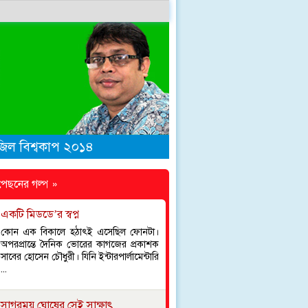
াজিল বিশ্বকাপ ২০১৪
পেছনের গল্প »
একটি মিডডে’র স্বপ্ন
কোন এক বিকালে হঠাৎই এসেছিল ফোনটা।
অপরপ্রান্তে দৈনিক ভোরের কাগজের প্রকাশক
সাবের হোসেন চৌধুরী। যিনি ইন্টারপার্লামেন্টারি
...
সাগরময় ঘোষের সেই সাক্ষাৎ