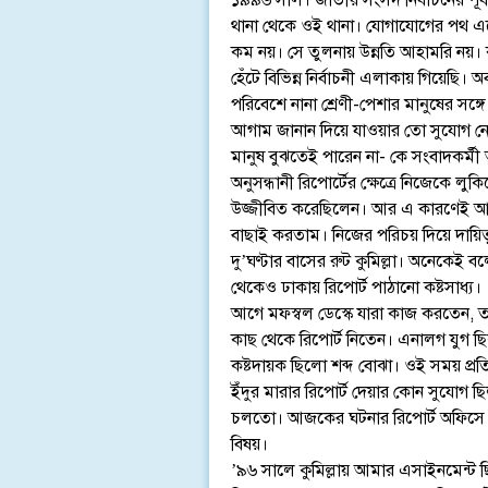
১৯৯৬ সাল। জাতীয় সংসদ নির্বাচনের পূর্ব প
থানা থেকে ওই থানা। যোগাযোগের পথ একেব
কম নয়। সে তুলনায় উন্নতি আহামরি নয়।
হেঁটে বিভিন্ন নির্বাচনী এলাকায় গিয়েছি
পরিবেশে নানা শ্রেণী-পেশার মানুষের সঙ্গ
আগাম জানান দিয়ে যাওয়ার তো সুযোগ নে
মানুষ বুঝতেই পারেন না- কে সংবাদকর্ম
অনুসন্ধানী রিপোর্টের ক্ষেত্রে নিজেকে লু
উজ্জীবিত করেছিলেন। আর এ কারণেই আমর
বাছাই করতাম। নিজের পরিচয় দিয়ে দায়িত্
দু’ঘণ্টার বাসের রুট কুমিল্লা। অনেকেই ব
থেকেও ঢাকায় রিপোর্ট পাঠানো কষ্টসাধ্য।
আগে মফস্বল ডেস্কে যারা কাজ করতেন, ত
কাছ থেকে রিপোর্ট নিতেন। এনালগ যুগ ছ
কষ্টদায়ক ছিলো শব্দ বোঝা। ওই সময় প্র
ইঁদুর মারার রিপোর্ট দেয়ার কোন সুযোগ ছি
চলতো। আজকের ঘটনার রিপোর্ট অফিসে প
বিষয়।
’৯৬ সালে কুমিল্লায় আমার এসাইনমেন্ট ছ