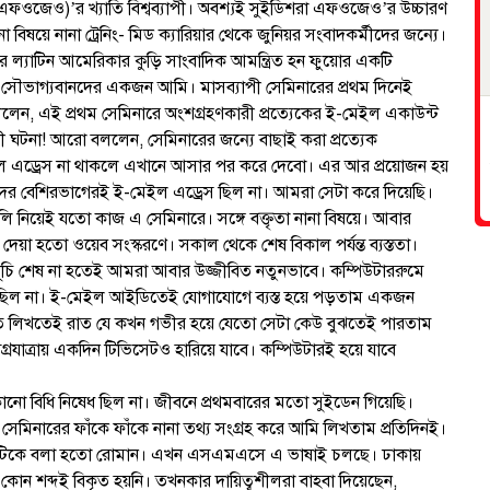
এফওজেও)’র খ্যাতি বিশ্বব্যাপী। অবশ্যই সুইডিশরা এফওজেও’র উচ্চারণ
িষয়ে নানা ট্রেনিং- মিড ক্যারিয়ার থেকে জুনিয়র সংবাদকর্মীদের জন্যে।
ল্যাটিন আমেরিকার কুড়ি সাংবাদিক আমন্ত্রিত হন ফুয়োর একটি
 সৌভাগ্যবানদের একজন আমি। মাসব্যাপী সেমিনারের প্রথম দিনেই
লেন, এই প্রথম সেমিনারে অংশগ্রহণকারী প্রত্যেকের ই-মেইল একাউন্ট
মী ঘটনা! আরো বললেন, সেমিনারের জন্যে বাছাই করা প্রত্যেক
 এড্রেস না থাকলে এখানে আসার পর করে দেবো। এর আর প্রয়োজন হয়
ের বেশিরভাগেরই ই-মেইল এড্রেস ছিল না। আমরা সেটা করে দিয়েছি।
লি নিয়েই যতো কাজ এ সেমিনারে। সঙ্গে বক্তৃতা নানা বিষয়ে। আবার
য়া হতো ওয়েব সংস্করণে। সকাল থেকে শেষ বিকাল পর্যন্ত ব্যস্ততা।
কর্মসূচি শেষ না হতেই আমরা আবার উজ্জীবিত নতুনভাবে। কম্পিউটাররুমে
র ছিল না। ই-মেইল আইডিতেই যোগাযোগে ব্যস্ত হয়ে পড়তাম একজন
তে লিখতেই রাত যে কখন গভীর হয়ে যেতো সেটা কেউ বুঝতেই পারতাম
্রযাত্রায় একদিন টিভিসেটও হারিয়ে যাবে। কম্পিউটারই হয়ে যাবে
োনো বিধি নিষেধ ছিল না। জীবনে প্রথমবারের মতো সুইডেন গিয়েছি।
েমিনারের ফাঁকে ফাঁকে নানা তথ্য সংগ্রহ করে আমি লিখতাম প্রতিদিনই।
 যেটিকে বলা হতো রোমান। এখন এসএমএসে এ ভাষাই চলছে। ঢাকায়
কোন শব্দই বিকৃত হয়নি। তখনকার দায়িত্বশীলরা বাহবা দিয়েছেন,