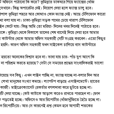
েটি অফিসে পাঠাবো কি করে? কুমিল্লার ডাকঘরে গিয়ে ফ্যাক্সের খোঁজ
নে। কিন্তু অপারেটর নেই। নিয়োগ দেয়া হলে ফ্যাক্স চালু হবে।
শাল কুমিল্লা শহরে আর কোথাও কোন ফ্যাক্স নেই। আছে টেলিফোন কারো
া বলা যায় না। ঢাকা-কুমিল্লা সড়ক পথের চেয়ে খারাপ টেলিফোন
ন কেটে যায়। কিন্তু আমি তো মরিয়া- দিনের খবর দিনেই পাঠাতে হবে।
্গে। কুমিল্লা থেকে বিকালে তাদের শেষ বাসেই দিয়ে দেয়া হবে আমার
স কাউন্টার থেকে আমার অফিস সহকারী সেটি সংগ্রহ করবেন। এতো কিছুর
য়নি। কারণ অফিস সহকারী যখন সাইকেল চালিয়ে বাস কাউন্টারে
য়তো অনেকের বিশ্বাস হবে না। ভাবা যায় চার- পাঁচ যুগ আগে কি
 পরিশ্রম করতে হয়েছে? সেটা সে সময়ের শ্রদ্ধেয় সাংবাদিকরাই ভালো
 দিয়েছে সব কিছু। এখন লাইন পাচ্ছি না, ফ্যাক্স যাচ্ছে না-বলার দিন আর
াতে লেখা মানুষের সংখ্যা কমছে। ল্যাপটপ বাড়ছে এসাইনমেন্টে। হাতের
ী। মাইক্রোক্যাসেট রেকর্ডার বগলদাবা করে ছুটতে হচ্ছে না।
িউজটি দেয়া যাচ্ছে। কেউ কাউকে আড়াল করেও রাখতে পারছেন না। ফোন
ড়তেই হচ্ছে। অফিসেও আর রিপোর্টার খোঁজাখুঁজিতে হৈচৈ হচ্ছে না।
ান রিপোর্টিংয়ে। আর সে কারণেই প্রশ্ন কেমন হবে আগামী শতকের