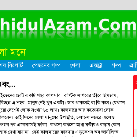
েষ রিপোর্ট
পেছনের গল্প
খেলা
এক্সট্রা
গল্প
ব্র
বং...
ুইডেনের ছোট্ট একটি শহর কালমার। বাল্টিক সাগরের তীরে ছিমছাম,
রিচ্ছন্ন এ শহর। মানুষ নেই খুব একটা। আর থাকবেই বা কি করে। যেখানে
ুরো দেশেই লোক সংখ্যা ৬০ লাখ। কালমারে আর কতোইবা লোক
াকবেন। তাই দিনের বেলা মানুষের উপস্থিতি, চলাচল নজরে এলেও
ন্ধ্যার পর একেবারেই ফাঁকা। কখনো কখনো আধা ঘন্টায়ও রাস্তায় কোন
োক দেখা যায় না। সেই কালমারের ফারদার এডুকেশন অব জার্নালিস্ট