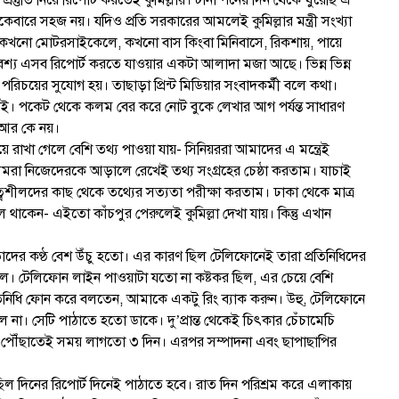
্রস্তুতি নিয়ে রিপোর্ট করতেই কুমিল্লায়। টানা পনের দিন থেকে ঘুরেছি এ
ারে সহজ নয়। যদিও প্রতি সরকারের আমলেই কুমিল্লার মন্ত্রী সংখ্যা
 কখনো মোটরসাইকেলে, কখনো বাস কিংবা মিনিবাসে, রিকশায়, পায়ে
। অবশ্য এসব রিপোর্ট করতে যাওয়ার একটা আলাদা মজা আছে। ভিন্ন ভিন্ন
ে পরিচয়ের সুযোগ হয়। তাছাড়া প্রিন্ট মিডিয়ার সংবাদকর্মী বলে কথা।
ই। পকেট থেকে কলম বের করে নোট বুকে লেখার আগ পর্যন্ত সাধারণ
ী আর কে নয়।
কিয়ে রাখা গেলে বেশি তথ্য পাওয়া যায়- সিনিয়ররা আমাদের এ মন্ত্রেই
া নিজেদেরকে আড়ালে রেখেই তথ্য সংগ্রহের চেষ্ঠা করতাম। যাচাই
বশীলদের কাছ থেকে তথ্যের সত্যতা পরীক্ষা করতাম। ঢাকা থেকে মাত্র
লে থাকেন- এইতো কাঁচপুর পেরুলেই কুমিল্লা দেখা যায়। কিন্তু এখান
াদের কণ্ঠ বেশ উঁচু হতো। এর কারণ ছিল টেলিফোনেই তারা প্রতিনিধিদের
িল। টেলিফোন লাইন পাওয়াটা যতো না কষ্টকর ছিল, এর চেয়ে বেশি
তিনিধি ফোন করে বলতেন, আমাকে একটু রিং ব্যাক করুন। উহু, টেলিফোনে
ল না। সেটি পাঠাতে হতো ডাকে। দু’প্রান্ত থেকেই চিৎকার চেঁচামেচি
ৌঁছাতেই সময় লাগতো ৩ দিন। এরপর সম্পাদনা এবং ছাপাছাপির
িল দিনের রিপোর্ট দিনেই পাঠাতে হবে। রাত দিন পরিশ্রম করে এলাকায়