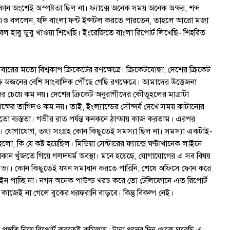
ন অংশেই অস্পষ্টতা ছিল না। ফ্যাক্সে অনেক সময় অনেক অক্ষর, শব্দ
 এও বললেন, যদি বাংলা ফন্ট ইন্সটল করতে পারতেন, তাহলে আরো মজা
বল হাবু ডুবু খাওয়া শিখেছি। ইংরেজিতে বাংলা রিপোর্ট লিখেছি- শিহরিত
রের মতো বিশ্বকাপ ক্রিকেটের রণক্ষেত্রে। ক্রিকেটযোদ্ধা, দেশের ক্রিকেট
ফ ডজনের বেশি সাংবাদিক পৌঁছে গেছি রণক্ষেত্রে। আমাদের উত্তেজনা
র চেয়ে কম নয়। দেশের ক্রিকেট অনুরাগীদের কৌতূহলের মাত্রাটা
ৃপক্ষের তাগিদও কম নয়। তাই, ইংল্যান্ডের সৌন্দর্য দেখে সময় কাটানোর
ো ব্যস্ততা। গভীর রাত পর্যন্ত কনকনে ঠান্ডায় কাজ করতাম। এরপর
ম। যোগাযোগ, তথ্য সংগ্রহ কোন কিছুতেই সমস্যা ছিল না। সমস্যা একটাই-
 হলো, কি যে কষ্ট হয়েছিল। মিডিয়া সেন্টারের ফ্যাক্সে ঘণ্টাখানেক লাইনে
সের দোকান খুঁজতে গিয়ে গলদঘর্ম অবস্থা। মনে হয়েছে, যোগাযোগের এ সব বিষয়
ভ্য। কোন কিছুতেই যখন সমাধান করতে পারিনি, শেষে অফিসে ফোন করে
লাইন পাচ্ছি না। নগদ অনেক পাউন্ড খরচ করে তো টেলিফোনে এত রিপোর্ট
। কাজেই না গেলে বুকের ধরফরানি বাড়বে। কিন্তু বিকল্প নেই।