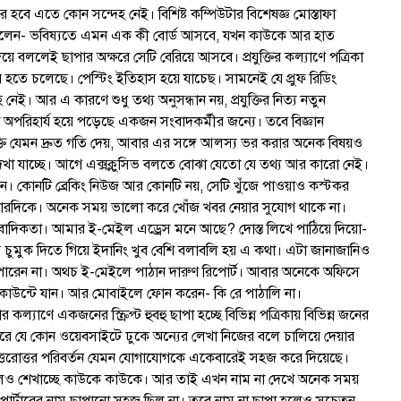
র হবে এতে কোন সন্দেহ নেই। বিশিষ্ট কম্পিউটার বিশেষজ্ঞ মোস্তাফা
েছিলেন- ভবিষ্যতে এমন এক কী বোর্ড আসবে, যখন কাউকে আর হাত
ে বললেই ছাপার অক্ষরে সেটি বেরিয়ে আসবে। প্রযুক্তির কল্যাণে পত্রিকা
হতে চলেছে। পেস্টিং ইতিহাস হয়ে যাচেছ। সামনেই যে প্রুফ রিডিং
েই। আর এ কারণে শুধু তথ্য অনুসন্ধান নয়, প্রযুক্তির নিত্য নতুন
 অপরিহার্য হয়ে পড়েছে একজন সংবাদকর্মীর জন্যে। তবে বিজ্ঞান
ুক্তি যেমন দ্রুত গতি দেয়, আবার এর সঙ্গে আলস্য ভর করার অনেক বিষয়ও
খা যাচ্ছে। আগে এক্সক্লুসিভ বলতে বোঝা যেতো যে তথ্য আর কারো নেই।
েন। কোনটি ব্রেকিং নিউজ আর কোনটি নয়, সেটি খুঁজে পাওয়াও কস্টকর
গিতা চারদিকে। অনেক সময় ভালো করে খোঁজ খবর নেয়ার সুযোগ থাকে না।
ংবাদিকতা। আমার ই-মেইল এড্রেস মনে আছে? দোস্ত লিখে পাঠিয়ে দিয়ো-
চুমুক দিতে গিয়ে ইদানিং খুব বেশি বলাবলি হয় এ কথা। এটা জানাজানিও
ারেন না। অথচ ই-মেইলে পাঠান দারুণ রিপোর্ট। আবার অনেকে অফিসে
াউন্টে যান। আর মোবাইলে ফোন করেন- কি রে পাঠালি না।
্যাণে একজনের স্ক্রিপ্ট হুবহু ছাপা হচ্ছে বিভিন্ন পত্রিকায় বিভিন্ন জনের
টরে যে কোন ওয়েবসাইটে ঢুকে অন্যের লেখা নিজের বলে চালিয়ে দেয়ার
 উত্তরোত্তর পরিবর্তন যেমন যোগাযোগকে একেবারেই সহজ করে দিয়েছে।
শলও শেখাচ্ছে কাউকে কাউকে। আর তাই এখন নাম না দেখে অনেক সময়