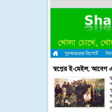
পুরস্কারপ্রাপ্ত রিপোর্ট
বিশ
স্বপ্নের ই-মেইল, আবেগ এ
স
প
প
থ
স
ল