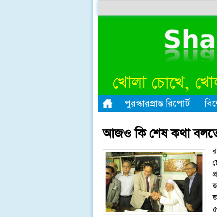
পুরস্কারপ্রাপ্ত রিপোর্ট
বিশ
আজও কি শেষ কথা বলত
র
চ
প
জ
জ
৫